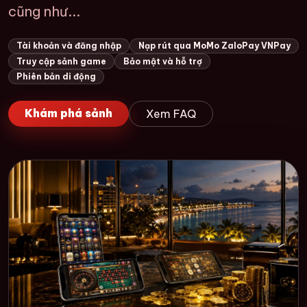
cũng như...
Tài khoản và đăng nhập
Nạp rút qua MoMo ZaloPay VNPay
Truy cập sảnh game
Bảo mật và hỗ trợ
Phiên bản di động
Khám phá sảnh
Xem FAQ