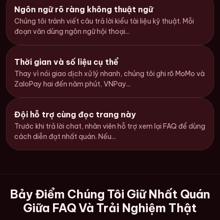
Ngôn ngữ rõ ràng không thuật ngữ
Chúng tôi tránh viết câu trả lời kiểu tài liệu kỹ thuật. Mỗi
đoạn văn dùng ngôn ngữ hội thoại...
Thời gian và số liệu cụ thể
Thay vì nói giao dịch xử lý nhanh, chúng tôi ghi rõ MoMo và
ZaloPay hai đến năm phút, VNPay...
Đội hỗ trợ cùng đọc trang này
Trước khi trả lời chat, nhân viên hỗ trợ xem lại FAQ để dùng
cách diễn đạt nhất quán. Nếu...
Bảy Điểm Chúng Tôi Giữ Nhất Quán
Giữa FAQ Và Trải Nghiệm Thật