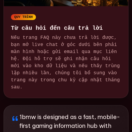
QUY TRÌNH
Từ câu hỏi đến câu trả lời
Nếu trang FAQ này chưa trả lời được,
bạn mở live chat ở góc dưới bên phải
màn hình hoặc gửi email qua mục liên
hệ. Đội hỗ trợ sẽ ghi nhận câu hỏi
mới vào kho dữ liệu và nếu thấy trùng
lặp nhiều lần, chúng tôi bổ sung vào
trang này trong chu kỳ cập nhật tháng
sau.
1bmw is designed as a fast, mobile-
first gaming information hub with