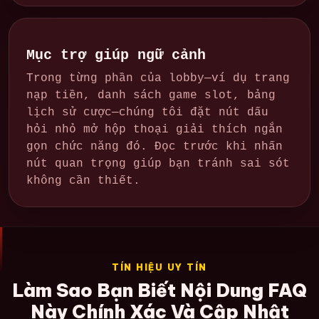
Mục trợ giúp ngữ cảnh
Trong từng phần của lobby—ví dụ trang
nạp tiền, danh sách game slot, bảng
lịch sử cược—chúng tôi đặt nút dấu
hỏi nhỏ mở hộp thoại giải thích ngắn
gọn chức năng đó. Đọc trước khi nhấn
nút quan trọng giúp bạn tránh sai sót
không cần thiết.
TÍN HIỆU UY TÍN
Làm Sao Bạn Biết Nội Dung FAQ
Này Chính Xác Và Cập Nhật