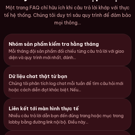
Một trang FAQ chỉ hữu ích khi câu trả lời khớp với thực
tế hệ thống. Chúng tôi duy trì sáu quy trình để đảm bảo
mọi thông...
Nhóm sản phẩm kiểm tra hằng tháng
Mỗi tháng đội sản phẩm đối chiếu từng câu trả lời với giao
diện và quy trình mới nhất, đánh...
Dữ liệu chat thật từ bạn
Chúng tôi phân tích log chat mỗi tuần để tìm câu hỏi mới
hoặc cách diễn đạt khác biệt. Nếu...
Liên kết tới màn hình thực tế
Nhiều câu trả lời dẫn bạn đến đúng trang hoặc mục trong
lobby bằng đường link nội bộ. Điều này...