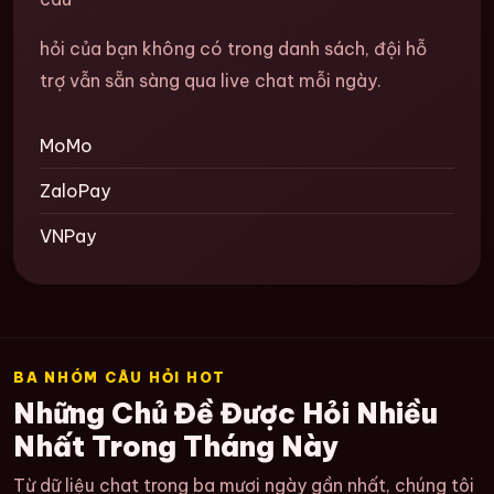
hỏi của bạn không có trong danh sách, đội hỗ
trợ vẫn sẵn sàng qua live chat mỗi ngày.
MoMo
ZaloPay
VNPay
BA NHÓM CÂU HỎI HOT
Những Chủ Đề Được Hỏi Nhiều
Nhất Trong Tháng Này
Từ dữ liệu chat trong ba mươi ngày gần nhất, chúng tôi