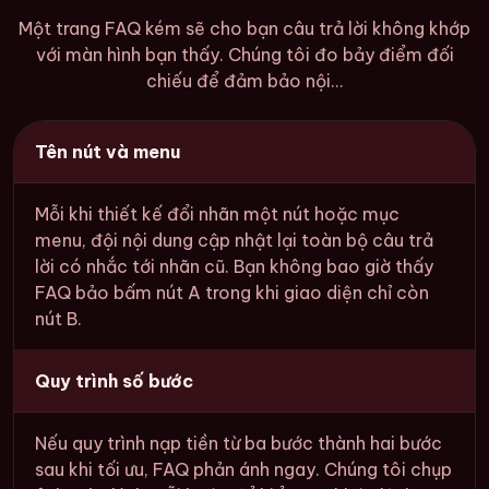
Một trang FAQ kém sẽ cho bạn câu trả lời không khớp
với màn hình bạn thấy. Chúng tôi đo bảy điểm đối
chiếu để đảm bảo nội...
Tên nút và menu
Mỗi khi thiết kế đổi nhãn một nút hoặc mục
menu, đội nội dung cập nhật lại toàn bộ câu trả
lời có nhắc tới nhãn cũ. Bạn không bao giờ thấy
FAQ bảo bấm nút A trong khi giao diện chỉ còn
nút B.
Quy trình số bước
Nếu quy trình nạp tiền từ ba bước thành hai bước
sau khi tối ưu, FAQ phản ánh ngay. Chúng tôi chụp