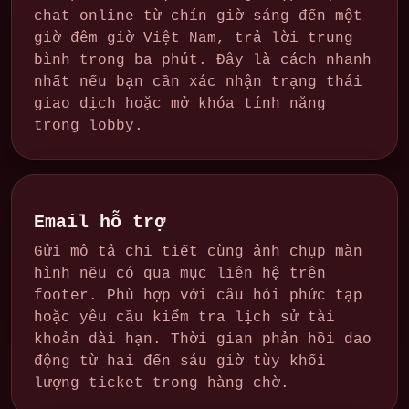
chat online từ chín giờ sáng đến một
giờ đêm giờ Việt Nam, trả lời trung
bình trong ba phút. Đây là cách nhanh
nhất nếu bạn cần xác nhận trạng thái
giao dịch hoặc mở khóa tính năng
trong lobby.
Email hỗ trợ
Gửi mô tả chi tiết cùng ảnh chụp màn
hình nếu có qua mục liên hệ trên
footer. Phù hợp với câu hỏi phức tạp
hoặc yêu cầu kiểm tra lịch sử tài
khoản dài hạn. Thời gian phản hồi dao
động từ hai đến sáu giờ tùy khối
lượng ticket trong hàng chờ.