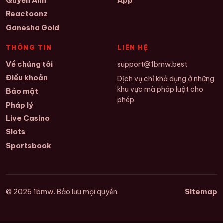
Quyền Anh
App
Reactoonz
Ganesha Gold
THÔNG TIN
LIÊN HỆ
Về chúng tôi
support@1bmw.best
Điều khoản
Dịch vụ chỉ khả dụng ở những
khu vực mà pháp luật cho
Bảo mật
phép.
Pháp lý
Live Casino
Slots
Sportsbook
Sitemap
© 2026 1bmw. Bảo lưu mọi quyền.